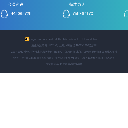
- 会员咨询 -
- 技术咨询 -
443068728
758967170
logo is a trademark of The International DOI Foundation
最佳浏览环境：IE11.0以上版本浏览器 1920X1080分辨率
2007-2025 中国科学技术信息研究所（ISTIC）版权所有 北京万方数据股份有限公司技术支持
中文DOI注册与解析服务系统[简称：中文DOI系统]V1.0 证书号：软著登字第16135537号
京公网安备 11010802035920号