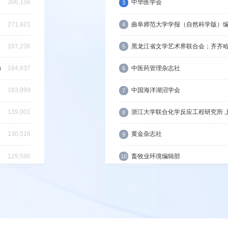
306,156
中华医学会
3
271,821
曲阜师范大学学报（自然科学版）
4
商务印书馆有限公司
187,236
黑龙江省文学艺术界联合会；齐齐
5
）
184,637
中医药管理杂志社
6
183,999
中国海洋湖沼学会
7
139,001
浙江大学联合化学反应工程研究所 
8
130,516
黄金杂志社
9
129,590
畜牧业环境编辑部
10