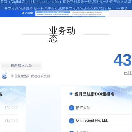
DOI（Digital Object Unique Identifier）即数字对象唯一标识符,是一种用于永久标识
数字文档的标识符,是一种用于永久标识数字文档的标准化标识符系统。
>> 更多
业务动
《中国医疗设备》杂志社
中国地震局地震预测研究所
西安交通大学期刊中心
态
43
最新加入会员
已注
中国航发沈阳发动机研究所
名
当月已注册DOI量排名
南京大学
广西壮族自治区肿瘤防治研究所
690,049
浙江大学
1
319,430
Omniscient Pte. Ltd.
2
国家工业信息安全发展研究中心