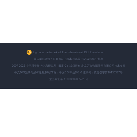
logo is a trademark of The International DOI Foundation
最佳浏览环境：IE11.0以上版本浏览器 1920X1080分辨率
2007-2025 中国科学技术信息研究所（ISTIC）版权所有 北京万方数据股份有限公司技术支持
中文DOI注册与解析服务系统[简称：中文DOI系统]V1.0 证书号：软著登字第16135537号
京公网安备 11010802035920号