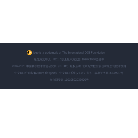
logo is a trademark of The International DOI Foundation
最佳浏览环境：IE11.0以上版本浏览器 1920X1080分辨率
2007-2025 中国科学技术信息研究所（ISTIC）版权所有 北京万方数据股份有限公司技术支持
中文DOI注册与解析服务系统[简称：中文DOI系统]V1.0 证书号：软著登字第16135537号
京公网安备 11010802035920号